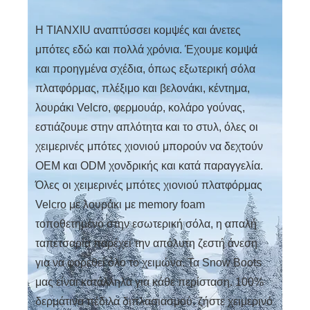
Η TIANXIU αναπτύσσει κομψές και άνετες
μπότες εδώ και πολλά χρόνια. Έχουμε κομψά
και προηγμένα σχέδια, όπως εξωτερική σόλα
πλατφόρμας, πλέξιμο και βελονάκι, κέντημα,
λουράκι Velcro, φερμουάρ, κολάρο γούνας,
εστιάζουμε στην απλότητα και το στυλ, όλες οι
χειμερινές μπότες χιονιού μπορούν να δεχτούν
OEM και ODM χονδρικής και κατά παραγγελία.
Όλες οι χειμερινές μπότες χιονιού πλατφόρμας
Velcro με λουράκι με memory foam
τοποθετημένο στην εσωτερική σόλα, η απαλή
ταπετσαρία παρέχει την απόλυτη ζεστή άνεση
για να φορεθεί όλο το χειμώνα. Τα Snow Boots
μας είναι κατάλληλα για κάθε περίσταση. 100%
δερμάτινα πέδιλα διπλασιασμού, ζήστε χειμερινό