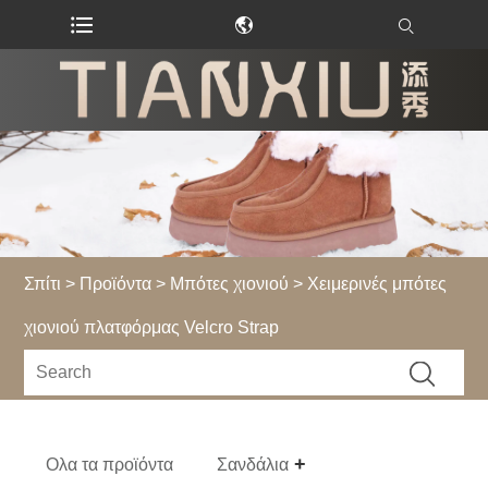
Σπίτι
>
Προϊόντα
>
Μπότες χιονιού
> Χειμερινές μπότες
χιονιού πλατφόρμας Velcro Strap
Ολα τα προϊόντα
Σανδάλια