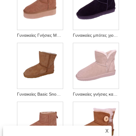
Γυναικείες Γνήσιες Μπότες Χιονιού Πλατφόρμας Suede
Γυναικείες μπότες χιονιού από δέρμα αγελάδας suede
Γυναικείες Basic Snow Boots με Memory Foam
Γυναικείες γνήσιες καστόρινες μπότες χιονιού
X