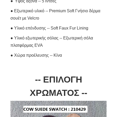
● Ύψος άξονα -- 5 ίντσες
● Εξωτερικό υλικό -- Premium Soft Γνήσιο δέρμα
σουέτ με Velcro
● Υλικό επένδυσης -- Soft Faux Fur Lining
● Υλικό εξωτερικής σόλας -- Εξωτερική σόλα
πλατφόρμας EVA
● Χώρα προέλευσης -- Κίνα
-- ΕΠΙΛΟΓΗ
ΧΡΩΜΑΤΟΣ --